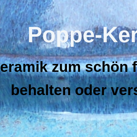
Poppe-Ke
eramik zum schön f
behalten oder ve