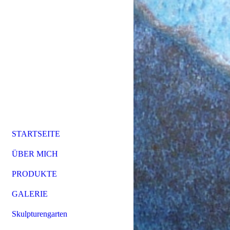
STARTSEITE
ÜBER MICH
PRODUKTE
GALERIE
Skulpturengarten