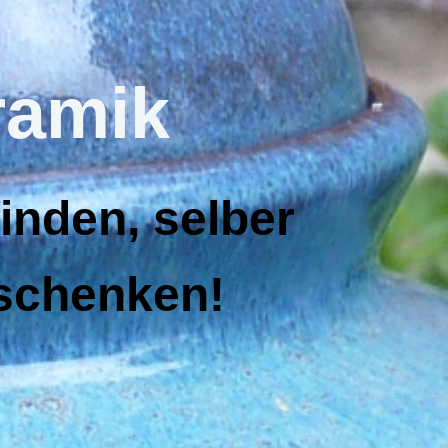
ramik
inden, selber
rschenken!