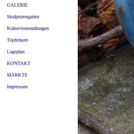
GALERIE
Skulpturengarten
Kulturveranstaltungen
Töpferkurs
Lageplan
KONTAKT
MÄRKTE
Impressum