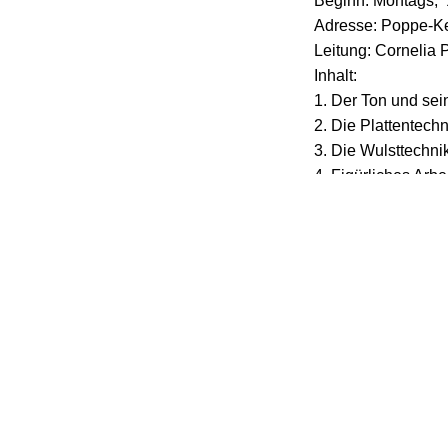
Beginn: Montags, 
Adresse: Poppe-Ke
Leitung: Cornelia 
Inhalt:
1. Der Ton und se
2. Die Plattentechn
3. Die Wulsttechni
4. Figürliches Arbe
5. Dekorieren, Gla
6. Brennen
und was sonst noch
Kosten: pro Abend
zuzüglich Material
(6,00 € pro Kilo im
Verfügbarkeit Pla
Bei Interesse bitte