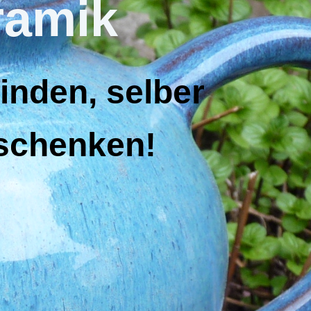
ramik
inden, selber
rschenken!