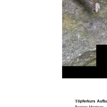
T
öpferkurs Aufb