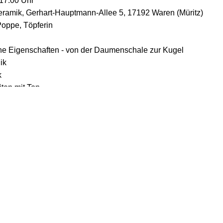
17:00 Uhr
ramik, Gerhart-Hauptmann-Allee 5, 17192 Waren (Müritz)
Poppe, Töpferin
ine Eigenschaften - von der Daumenschale zur Kugel
ik
k
iten mit Ton
sieren, Bemalen
 für Fragen und Interessen sind.
 20,00 €
- und Brennkosten
 Schrühbrand, 8,00 € pro Kilo im Glattbrand)
tz: 0
 per Mail anmelden.